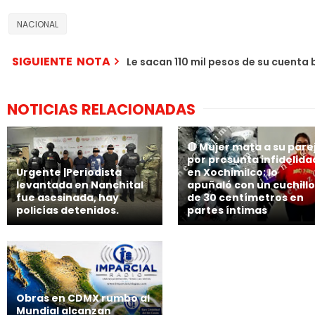
NACIONAL
SIGUIENTE NOTA
Le sacan 110 mil pesos de su cuenta
NOTICIAS RELACIONADAS
🔴 Mujer mata a su pare
por presunta infidelida
Urgente |Periodista
en Xochimilco; lo
levantada en Nanchital
apuñaló con un cuchillo
fue asesinada, hay
de 30 centímetros en
policías detenidos.
partes íntimas
Obras en CDMX rumbo al
Mundial alcanzan