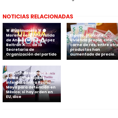
NOTICIAS RELACIONADAS
🚨 #ÚltimaHora 🚨 🟤
Morena confirma salida
El pollo, jitomate,
de Andrés Manuel López
vivienda propia, cine,
Beltrán ❌🙋🏻‍♂️ de la
carne de res, entre otr
Secretaría de
productos han
Organización del partido
aumentado de precio.
Harfuch desconoce si
existe ficha roja de
Interpol contra Rocha
Moya para detención en
México; sí hay orden en
EU, dice