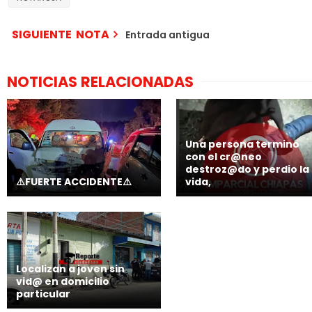
SIGUIENTE NOTA
Entrada antigua
NOTICIAS RELACIONADAS
Una persona termino
con el cr@neo
destroz@do y perdio la
⚠️FUERTE ACCIDENTE⚠️
vida,
Localizan a joven sin
vid@ en domicilio
particular