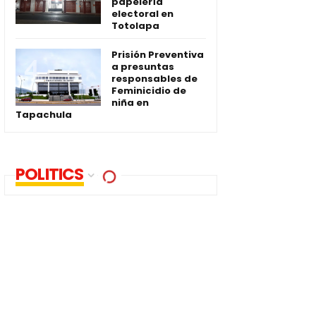
papelería
electoral en
Totolapa
Prisión Preventiva
a presuntas
responsables de
Feminicidio de
niña en
Tapachula
POLITICS