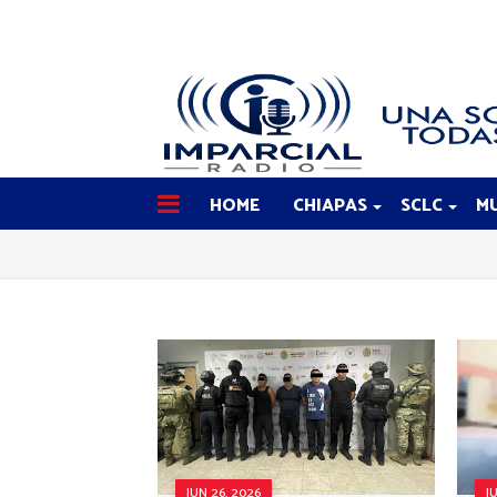
HOME
CHIAPAS
SCLC
MU
JUN 26, 2026
J