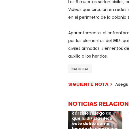
Los 9 muertos serían civiles, 
Videos que circulan en redes
en el perímetro de la colonia 
Aparentemente, el enfrentami
por los elementos del GRS, qu
civiles armados. Elementos de 
auxilio a los heridos.
NACIONAL
SIGUIENTE NOTA
Asegur
Los bancos de
México rastrearán
las transferencias
NOTICIAS RELACIO
de extorsión
originadas desde las
cárceles luego de
que la UIF clasificó
este delito como
lavado de dinero por