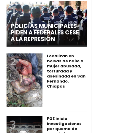
POLICÍAS MUNICIPALES
PIDEN A FEDERALES CESE
A LA REPRESIÓN
Localizan en
bolsas de nailo a
mujer abusada,
torturada y
asesinada en San
Fernando,
Chiapas
FGE inicia
investigaciones
por quema de