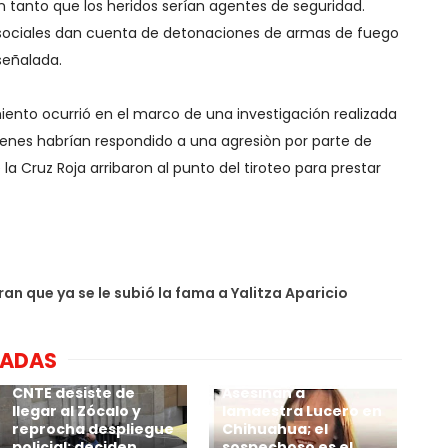
en tanto que los heridos serían agentes de seguridad.
 sociales dan cuenta de detonaciones de armas de fuego
señalada.
ento ocurrió en el marco de una investigación realizada
ienes habrían respondido a una agresiòn por parte de
la Cruz Roja arribaron al punto del tiroteo para prestar
an que ya se le subió la fama a Yalitza Aparicio
NADAS
CNTE desiste de
Asesinan a
llegar al Zócalo y
lamaestra Lucero en
reprocha despliegue
Chihuahua; el
policial; deciden
sospechoso es el