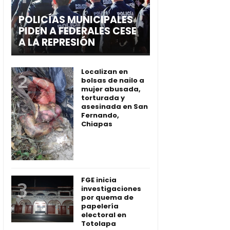
POLICÍAS MUNICIPALES
PIDEN A FEDERALES CESE
A LA REPRESIÓN
Localizan en
bolsas de nailo a
mujer abusada,
torturada y
asesinada en San
Fernando,
Chiapas
FGE inicia
investigaciones
por quema de
papelería
electoral en
Totolapa