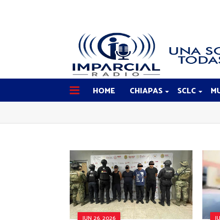
HOME
CHIAPAS
SCLC
MU
JUN 26, 2026
J