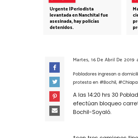
Urgente |Periodista
Ma
levantada en Nanchital fue
ci
asesinada, hay policías
pr
detenidos.
pr
Martes, 16 De Abril De 2019
Pobladores ingresan a domicili
protesta en #Bochil, #Chiapa
A las 14:20 hrs 30 Pobl
efectúan bloqueo carret
Bochil-Soyaló.