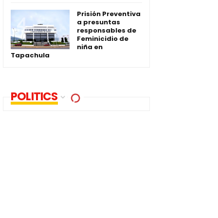
Prisión Preventiva
a presuntas
responsables de
Feminicidio de
niña en
Tapachula
POLITICS