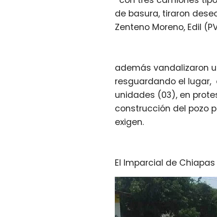
*con tres camiones tipo
de basura, tiraron desec
Zenteno Moreno, Edil (P
además vandalizaron un
resguardando el lugar, 
unidades (03), en prot
construcción del pozo p
exigen.
El Imparcial de Chiapa