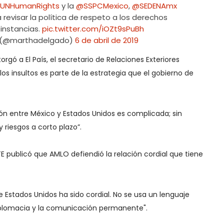
UNHumanRights
y la
@SSPCMexico
,
@SEDENAmx
 revisar la política de respeto a los derechos
instancias.
pic.twitter.com/iOZt9sPuBh
 (@marthadelgado)
6 de abril de 2019
rgó a El País, el secretario de Relaciones Exteriores
os insultos es parte de la estrategia que el gobierno de
ión entre México y Estados Unidos es complicada; sin
riesgos a corto plazo”.
E publicó que AMLO defiendió la relación cordial que tiene
e Estados Unidos ha sido cordial. No se usa un lenguaje
 diplomacia y la comunicación permanente".