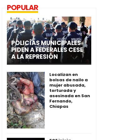
POPULAR
POLICÍAS MUNICIPALES
PIDEN A FEDERALES CESE
A LA REPRESIÓN
Localizan en
bolsas de nailo a
mujer abusada,
torturada y
asesinada en San
Fernando,
Chiapas