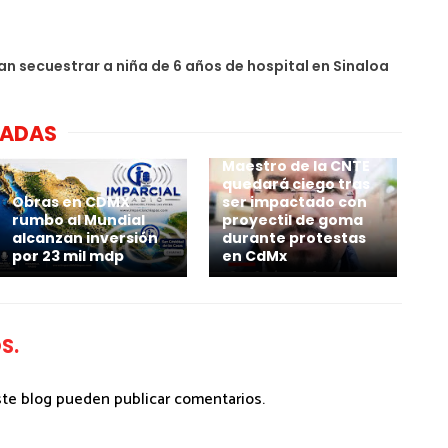
an secuestrar a niña de 6 años de hospital en Sinaloa
NADAS
Maestro de la CNTE
quedará ciego tras
Obras en CDMX
ser impactado con
rumbo al Mundial
proyectil de goma
alcanzan inversión
durante protestas
por 23 mil mdp
en CdMx
S.
ste blog pueden publicar comentarios.