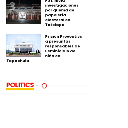
FGE inicia
investigaciones
por quema de
papelería
electoral en
Totolapa
Prisión Preventiva
a presuntas
responsables de
Feminicidio de
niña en
Tapachula
POLITICS