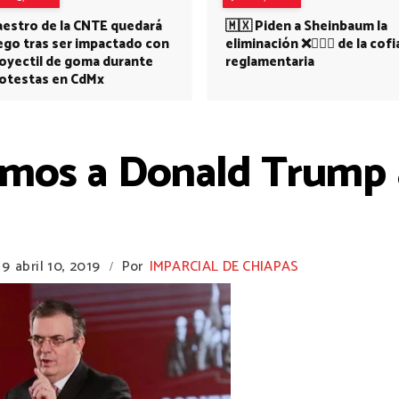
estro de la CNTE quedará
🇲🇽 Piden a Sheinbaum la
ego tras ser impactado con
eliminación ❌👩🏻‍⚕️ de la cofi
oyectil de goma durante
reglamentaria
otestas en CdMx
emos a Donald Trump 
19
abril 10, 2019
Por
IMPARCIAL DE CHIAPAS
/