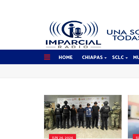
HOME
CHIAPAS
SCLC
MU
JUN 26, 2026
J