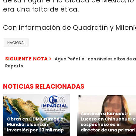
de su hogar en la Ciudad de México, l
era una falta de ética.
Con información de Quadratín y Mileni
NACIONAL
SIGUIENTE NOTA
Agua Peñafiel, con niveles altos de
Reports
NOTICIAS RELACIONADAS
Asesinan a lamaestra
Obras en CDMX rumbo al
Lucero en Chihuahua; e
Mundial alcanzan
sospechoso es el
inversión por 23 mil mdp
director de una primar