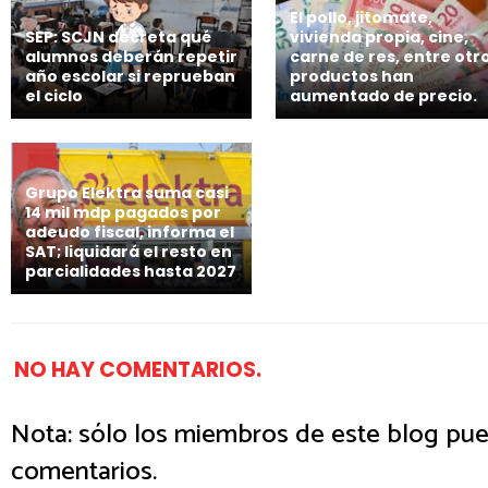
El pollo, jitomate,
SEP: SCJN decreta qué
vivienda propia, cine,
alumnos deberán repetir
carne de res, entre otr
año escolar si reprueban
productos han
el ciclo
aumentado de precio.
Grupo Elektra suma casi
14 mil mdp pagados por
adeudo fiscal, informa el
SAT; liquidará el resto en
parcialidades hasta 2027
NO HAY COMENTARIOS.
Nota: sólo los miembros de este blog pue
comentarios.