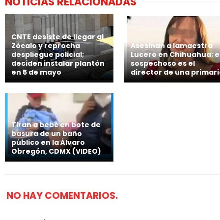
NOTICIAS RELACIONADAS
CNTE desiste de llegar al
Zócalo y reprocha
Asesinan a lamaestra
despliegue policial;
Lucero en Chihuahua; e
deciden instalar plantón
sospechoso es el
en 5 de mayo
director de una primar
Tiran a bebé en bote de
basura de un baño
público en la Álvaro
Obregón, CDMX (VIDEO)
NO HAY COMENTARIOS.