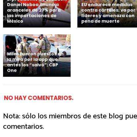
Daniel Noboa anuncia
EU endurece medidas
aranceles de 27% para
contra cárteles; va por
las importaciones de
líderes y amenaza con
México
pena de muerte
Miles fueron puestos en
la mira por la app que
antes los “salvó”; CBP
One
NO HAY COMENTARIOS.
Nota: sólo los miembros de este blog pue
comentarios.