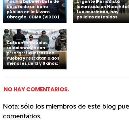
Tiran a bebé en bote de
Urgente |Periodista
basura de un baño
levantada en Nanchital
público en la Álvaro
fue asesinada, hay
Obregón, CDMX (VIDEO)
policías detenidos.
Catean inmuebles
relacionados con
p*rn*gr*fía inf*ntil en
Puebla y rescatan a dos
menores de 13 y 8 años;
NO HAY COMENTARIOS.
Nota: sólo los miembros de este blog pue
comentarios.