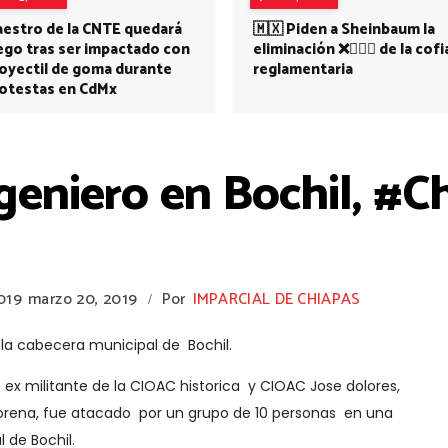
estro de la CNTE quedará
🇲🇽 Piden a Sheinbaum la
ego tras ser impactado con
eliminación ❌👩🏻‍⚕️ de la cofi
oyectil de goma durante
reglamentaria
otestas en CdMx
eniero en Bochil, #Ch
019
marzo 20, 2019
Por
IMPARCIAL DE CHIAPAS
/
a cabecera municipal de Bochil.
 ex militante de la CIOAC historica y CIOAC Jose dolores,
rena, fue atacado por un grupo de 10 personas en una
 de Bochil.