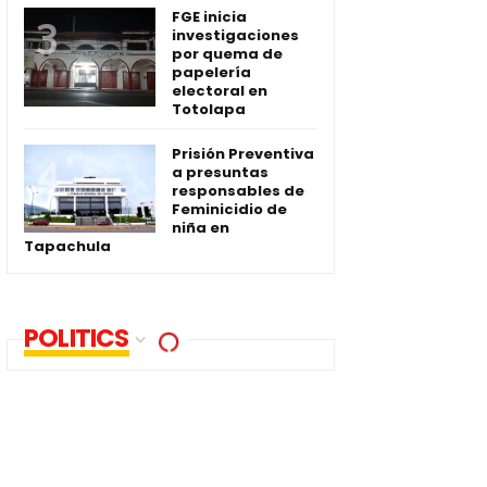
FGE inicia
investigaciones
por quema de
papelería
electoral en
Totolapa
Prisión Preventiva
a presuntas
responsables de
Feminicidio de
niña en
Tapachula
POLITICS