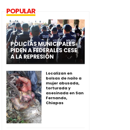
POPULAR
POLICÍAS MUNICIPALES
PIDEN A FEDERALES CESE
A LA REPRESIÓN
Localizan en
bolsas de nailo a
mujer abusada,
torturada y
asesinada en San
Fernando,
Chiapas