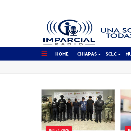
HOME
CHIAPAS
SCLC
MU
JUN 26, 2026
J