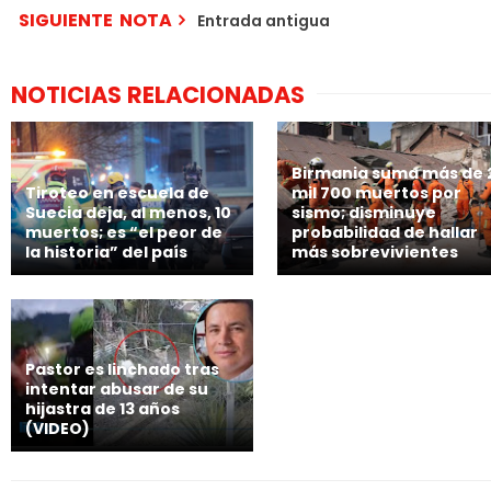
SIGUIENTE NOTA
Entrada antigua
NOTICIAS RELACIONADAS
Birmania suma más de 
Tiroteo en escuela de
mil 700 muertos por
Suecia deja, al menos, 10
sismo; disminuye
muertos; es “el peor de
probabilidad de hallar
la historia” del país
más sobrevivientes
Pastor es linchado tras
intentar abusar de su
hijastra de 13 años
(VIDEO)