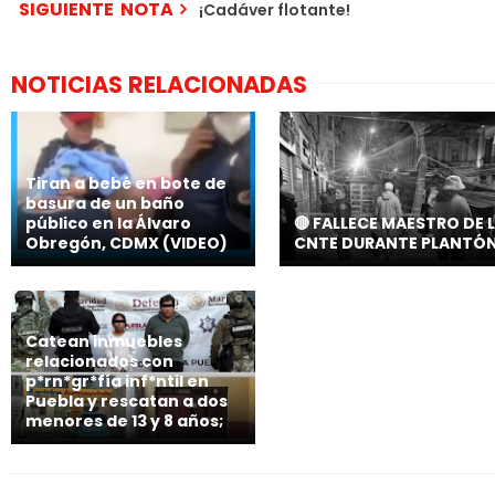
SIGUIENTE NOTA
¡Cadáver flotante!
NOTICIAS RELACIONADAS
Tiran a bebé en bote de
basura de un baño
público en la Álvaro
🔴 FALLECE MAESTRO DE 
Obregón, CDMX (VIDEO)
CNTE DURANTE PLANTÓ
Catean inmuebles
relacionados con
p*rn*gr*fía inf*ntil en
Puebla y rescatan a dos
menores de 13 y 8 años;