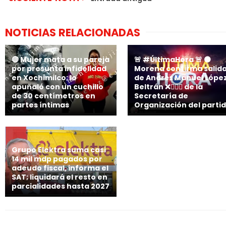
NOTICIAS RELACIONADAS
🔴 Mujer mata a su pareja
🚨 #ÚltimaHora 🚨 🟤
por presunta infidelidad
Morena confirma salid
en Xochimilco; lo
de Andrés Manuel Lópe
apuñaló con un cuchillo
Beltrán ❌🙋🏻‍♂️ de la
de 30 centímetros en
Secretaría de
partes íntimas
Organización del parti
Grupo Elektra suma casi
14 mil mdp pagados por
adeudo fiscal, informa el
SAT; liquidará el resto en
parcialidades hasta 2027