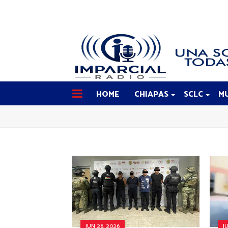
HOME
CHIAPAS
SCLC
MU
JUN 26, 2026
J