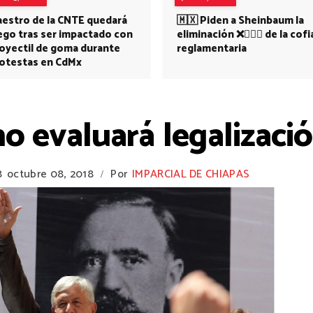
estro de la CNTE quedará
🇲🇽 Piden a Sheinbaum la
ego tras ser impactado con
eliminación ❌👩🏻‍⚕️ de la cofi
oyectil de goma durante
reglamentaria
otestas en CdMx
 evaluará legalizació
8
octubre 08, 2018
Por
IMPARCIAL DE CHIAPAS
/