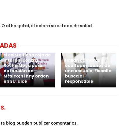
O al hospital, él aclara su estado de salud
NADAS
Harfuch desconoce
si existe ficha roja de
Interpol contra
Hallan cámaras
Rocha Moya para
ocultas en baños de
detención en
una escuela; Fiscalía
México; sí hay orden
busca al
en EU, dice
responsable
S.
ste blog pueden publicar comentarios.