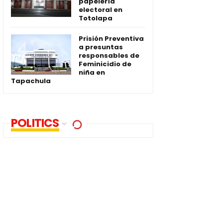
papelería
electoral en
Totolapa
Prisión Preventiva
a presuntas
responsables de
Feminicidio de
niña en
Tapachula
POLITICS