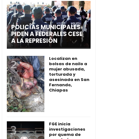
POLICÍAS MUNICIPALES
PIDEN A FEDERALES CESE
A LA REPRESIÓN
Localizan en
bolsas de nailo a
mujer abusada,
torturada y
asesinada en San
Fernando,
Chiapas
FGE inicia
investigaciones
por quema de