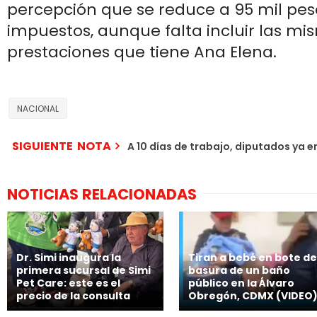
percepción que se reduce a 95 mil pes
impuestos, aunque falta incluir las mi
prestaciones que tiene Ana Elena.
NACIONAL
SIGUIENTE NOTA
A 10 días de trabajo, diputados ya 
NOTICIAS RELACIONADAS
Dr. Simi inaugura la
Tiran a bebé en bote de
primera sucursal de Simi
basura de un baño
Pet Care: este es el
público en la Álvaro
precio de la consulta
Obregón, CDMX (VIDEO