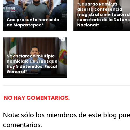
*Eduardo Ramírez
diserta conferencia
magistral a invitación d
Cae presunto homicida
secretario de la Defen
de Mapastepec*
Nacional*
Se esclarece múltiple
homicidio de El Bosque;
hay 9 detenidos: Fiscal
General*
NO HAY COMENTARIOS.
Nota: sólo los miembros de este blog pue
comentarios.