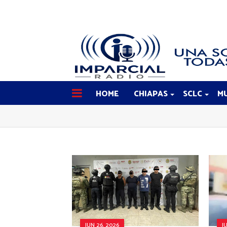
HOME
CHIAPAS
SCLC
MU
JUN 26, 2026
J