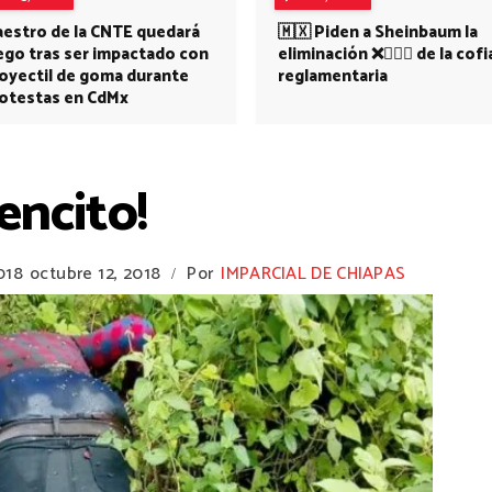
estro de la CNTE quedará
🇲🇽 Piden a Sheinbaum la
ego tras ser impactado con
eliminación ❌👩🏻‍⚕️ de la cofi
oyectil de goma durante
reglamentaria
otestas en CdMx
encito!
018
octubre 12, 2018
Por
IMPARCIAL DE CHIAPAS
/