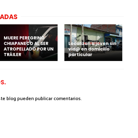
NADAS
MUERE PEREGRINO
CHIAPANECO AL SER
Localizan a joven sin
ATROPELLADO POR UN
vid@ en domicilio
TRÁILER
particular
S.
ste blog pueden publicar comentarios.