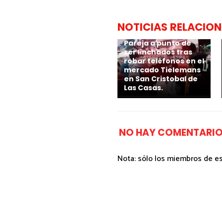
NOTICIAS RELACIO
Pareja a punto de
ser linchados tras
robar teléfonos en el
mercado Tielemans
en San Cristobal de
Las Casas.
NO HAY COMENTARIO
Nota: sólo los miembros de e