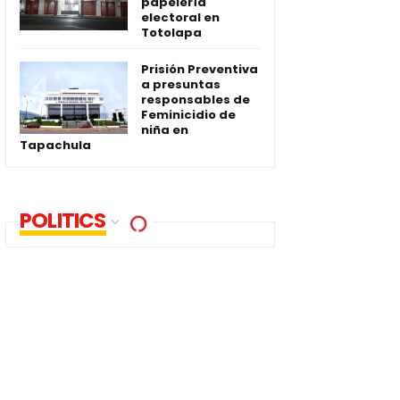
papelería
electoral en
Totolapa
Prisión Preventiva
a presuntas
responsables de
Feminicidio de
niña en
Tapachula
POLITICS