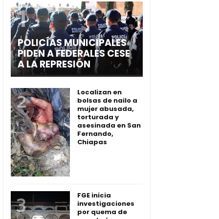
POLICÍAS MUNICIPALES
PIDEN A FEDERALES CESE
A LA REPRESIÓN
Localizan en
bolsas de nailo a
mujer abusada,
torturada y
asesinada en San
Fernando,
Chiapas
FGE inicia
investigaciones
por quema de