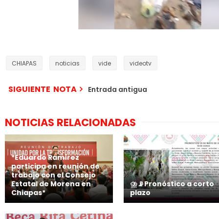
CHIAPAS
noticias
vide
videotv
SIGUIENTE NOTA
Entrada antigua
NOTICIAS RELACIONADAS
*Eduardo Ramírez
participa en reunión de
trabajo con el Consejo
Estatal de Morena en
⛈️📡Pronóstico a corto
Chiapas*
plazo