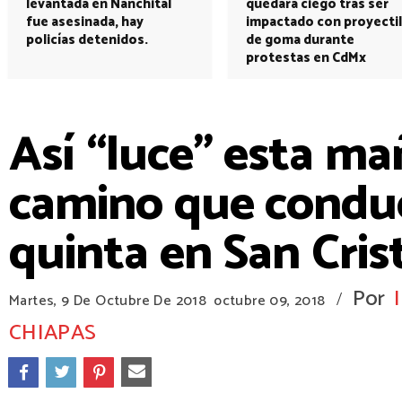
levantada en Nanchital
quedará ciego tras ser
fue asesinada, hay
impactado con proyectil
policías detenidos.
de goma durante
protestas en CdMx
Así “luce” esta ma
camino que conduc
quinta en San Cris
Por
/
Martes, 9 De Octubre De 2018
octubre 09, 2018
CHIAPAS