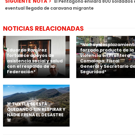
SIGUIENTE NOTA
El Pentágono enviará 800 soldados a
eventual llegada de caravana migrante
NOTICIAS RELACIONADAS
*No hay desplazamient
Eduardo Ramírez
forzado producto de la
fortalece apoyos de
violencia en Frontera
asistencia social y salud
Comalapa: Fiscal
con el respaldo de la
General y Secretario d
Federación*
Seguridad*
🚨 TUXTLA SE ESTÁ
QUEDANDO SIN RESPIRAR Y
NADIE FRENA EL DESASTRE
🚨