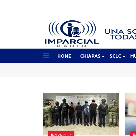
HOME
CHIAPAS
SCLC
MU
JUN 26, 2026
J