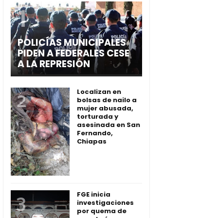
POLICÍAS MUNICIPALES
PIDEN A FEDERALES CESE
A LA REPRESIÓN
Localizan en
bolsas de nailo a
mujer abusada,
torturada y
asesinada en San
Fernando,
Chiapas
FGE inicia
investigaciones
por quema de