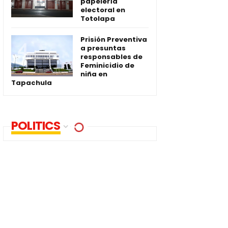
papelería
electoral en
Totolapa
Prisión Preventiva
a presuntas
responsables de
Feminicidio de
niña en
Tapachula
POLITICS