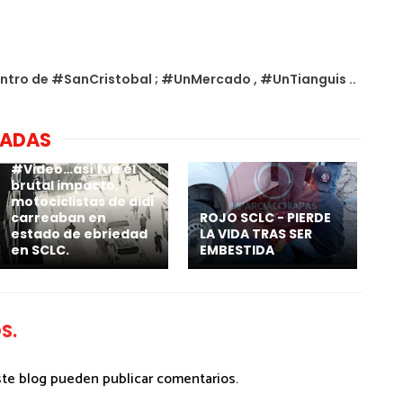
ntro de #SanCristobal ; #UnMercado , #UnTianguis ..
NADAS
#Video…así fue el
brutal impacto,
motociclistas de didi
carreaban en
ROJO SCLC - PIERDE
estado de ebriedad
LA VIDA TRAS SER
en SCLC.
EMBESTIDA
S.
ste blog pueden publicar comentarios.