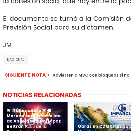
la cohesión social que hay entre la pob
El documento se turnó a la Comisión d
Previsión Social para su dictamen.
JM
NACIONAL
SIGUIENTE NOTA
Advierten a MVC con bloqueos si n
NOTICIAS RELACIONADAS
🚨 #ÚltimaHora 🚨 🟤
Morena confirma salida
de Andrés Manuel López
Beltrán ❌🙋🏻‍♂️ de la
Obras en CDMX rumbo a