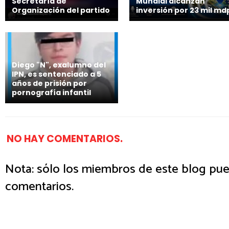
Secretaría de
Mundial alcanzan
Organización del partido
inversión por 23 mil md
Diego "N", exalumno del
IPN, es sentenciado a 5
años de prisión por
pornografía infantil
NO HAY COMENTARIOS.
Nota: sólo los miembros de este blog pue
comentarios.