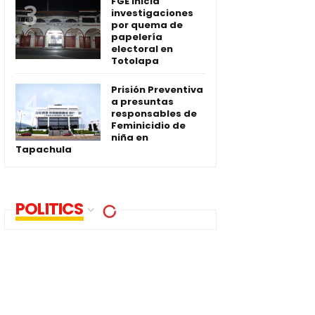
FGE inicia
investigaciones
por quema de
papelería
electoral en
Totolapa
Prisión Preventiva
a presuntas
responsables de
Feminicidio de
niña en
Tapachula
POLITICS