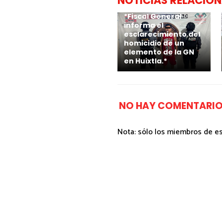
NOTICIAS RELACIO
*Fiscal General
informa el
esclarecimiento del
homicidio de un
elemento de la GN
en Huixtla.*
NO HAY COMENTARIO
Nota: sólo los miembros de e