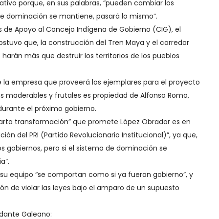
ativo porque, en sus palabras, “pueden cambiar los
 de dominación se mantiene, pasará lo mismo”.
s de Apoyo al Concejo Indígena de Gobierno (CIG), el
tuvo que, la construcción del Tren Maya y el corredor
harán más que destruir los territorios de los pueblos
ue la empresa que proveerá los ejemplares para el proyecto
es maderables y frutales es propiedad de Alfonso Romo,
durante el próximo gobierno.
uarta transformación” que promete López Obrador es en
ión del PRI (Partido Revolucionario Institucional)”, ya que,
os gobiernos, pero si el sistema de dominación se
a“.
su equipo “se comportan como si ya fueran gobierno”, y
ión de violar las leyes bajo el amparo de un supuesto
dante Galeano: