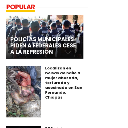
POPULAR
POLICÍAS MUNICIPALES
PIDEN A FEDERALES CESE
A LA REPRESIÓN
Localizan en
bolsas de nailo a
mujer abusada,
torturada y
asesinada en San
Fernando,
Chiapas