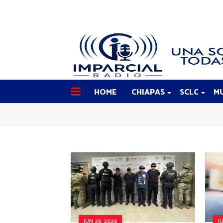
HOME
CHIAPAS
SCLC
MU
JUN 26, 2026
J