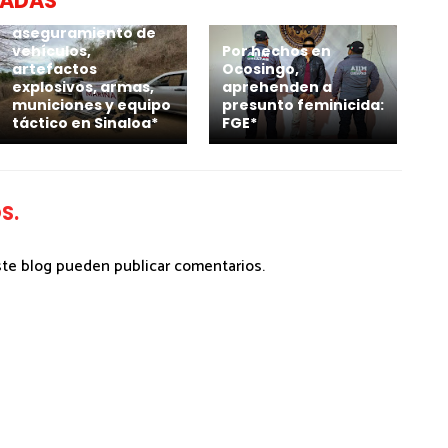
NADAS
*Marina realiza
aseguramiento de
vehículos,
Por hechos en
artefactos
Ocosingo,
explosivos, armas,
aprehenden a
municiones y equipo
presunto feminicida:
táctico en Sinaloa*
FGE*
S.
ste blog pueden publicar comentarios.