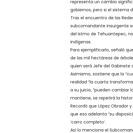
representa un cambio signific
gobiernos, pero si el sistema
Tras el encuentro de las Rede
subcomandante insurgente sos
del Istmo de Tehuantepec, no 
indígenas.
Para ejemplificarlo, señaló q
de las mil hectáreas de árbol
quien será Jefe del Gabinete 
Asimismo, sostiene que la “c
realidad “la cuarta transformac
a su juicio, “pueden cambiar l
mantiene, se repetirá la histori
Recordó que López Obrador y 
que eso adelanta “su disposic
‘carro completo’.
Así lo menciona el Subcoman