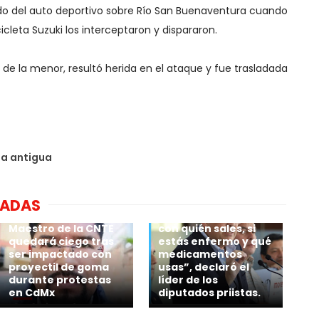
rdo del auto deportivo sobre Río San Buenaventura cuando
cleta Suzuki los interceptaron y dispararon.
 de la menor, resultó herida en el ataque y fue trasladada
da antigua
🗣 “Las autoridades
sabrán dónde estás,
si vas a un hotel, un
NADAS
restaurante o a tu
casa, qué compras,
Maestro de la CNTE
con quién sales, si
quedará ciego tras
estás enfermo y qué
ser impactado con
medicamentos
proyectil de goma
usas”, declaró el
durante protestas
líder de los
en CdMx
diputados priistas.