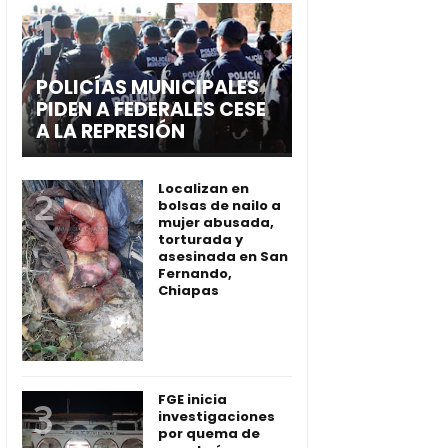
POLICÍAS MUNICIPALES
PIDEN A FEDERALES CESE
A LA REPRESIÓN
Localizan en
bolsas de nailo a
mujer abusada,
torturada y
asesinada en San
Fernando,
Chiapas
FGE inicia
investigaciones
por quema de