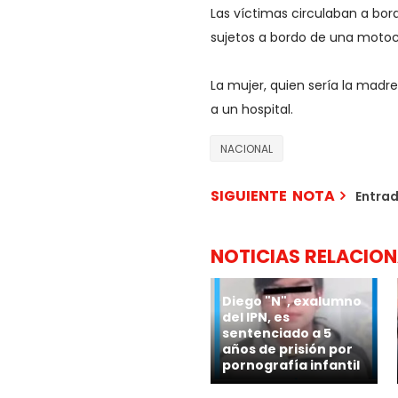
Las víctimas circulaban a bo
sujetos a bordo de una motoci
La mujer, quien sería la madre
a un hospital.
NACIONAL
SIGUIENTE NOTA
Entra
NOTICIAS RELACIO
Diego "N", exalumno
del IPN, es
sentenciado a 5
años de prisión por
pornografía infantil