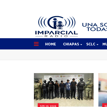
HOME
CHIAPAS
SCLC
MU
JUN 26, 2026
J