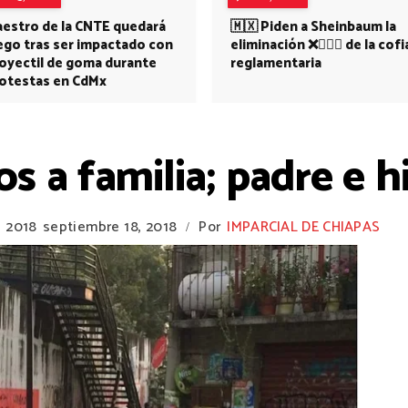
estro de la CNTE quedará
🇲🇽 Piden a Sheinbaum la
ego tras ser impactado con
eliminación ❌👩🏻‍⚕️ de la cofi
oyectil de goma durante
reglamentaria
otestas en CdMx
os a familia; padre e 
e 2018
septiembre 18, 2018
Por
IMPARCIAL DE CHIAPAS
/