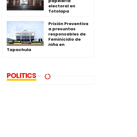
papelería
electoral en
Totolapa
Prisión Preventiva
a presuntas
responsables de
Feminicidio de
niña en
Tapachula
POLITICS