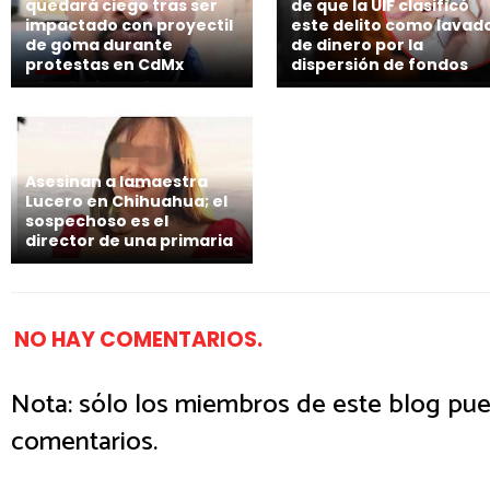
quedará ciego tras ser
de que la UIF clasificó
impactado con proyectil
este delito como lavad
de goma durante
de dinero por la
protestas en CdMx
dispersión de fondos
Asesinan a lamaestra
Lucero en Chihuahua; el
sospechoso es el
director de una primaria
NO HAY COMENTARIOS.
Nota: sólo los miembros de este blog pue
comentarios.