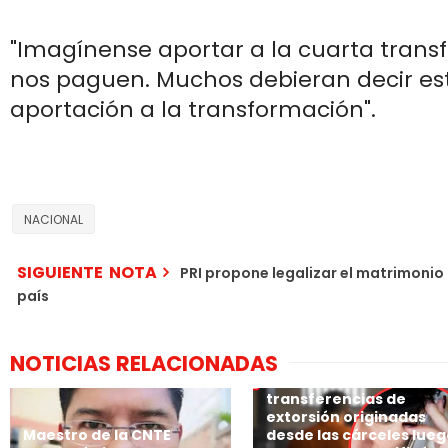
"Imagínense aportar a la cuarta trans
nos paguen. Muchos debieran decir es
aportación a la transformación".
NACIONAL
SIGUIENTE NOTA
PRI propone legalizar el matrimonio 
país
NOTICIAS RELACIONADAS
Los bancos de México
rastrearán las
transferencias de
extorsión originadas
Maestro de la CNTE
desde las cárceles lue