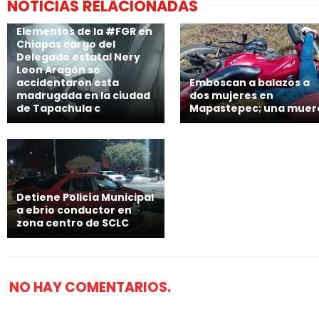
NOTICIAS RELACIONADAS
Elementos de la #FGR en
Chiapas cargo del
Delegado estatal Nery
Leon Aragón se
accidentaron esta
Emboscan a balazos a
madrugada en la ciudad
dos mujeres en
de Tapachula c
Mapastepec; una muer
Detiene Policía Municipal
a ebrio conductor en
zona centro de SCLC
NO HAY COMENTARIOS.