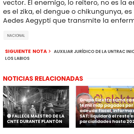
vector. El enemigo, lo reitero, no es la
es el zika, el dengue o chikungunya, es
Aedes Aegypti que transmite la enferm
NACIONAL
SIGUIENTE NOTA
AUXILIAR JURÍDICO DE LA UNTRAC IN
LOS LABIOS
NOTICIAS RELACIONADAS
Grupo Elektra suma cas
14 mil mdp pagados por
adeudo fiscal, informa 
🔴 FALLECE MAESTRO DE LA
SAT; liquidará el resto 
CNTE DURANTE PLANTÓN
parcialidades hasta 20
🗣 “Las autoridades
sabrán dónde estás, si