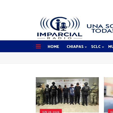
HOME
CHIAPAS
SCLC
MU
JUN 26, 2026
J