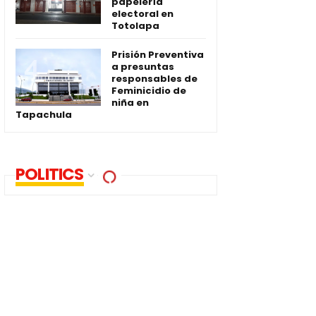
papelería
electoral en
Totolapa
Prisión Preventiva
a presuntas
responsables de
Feminicidio de
niña en
Tapachula
POLITICS