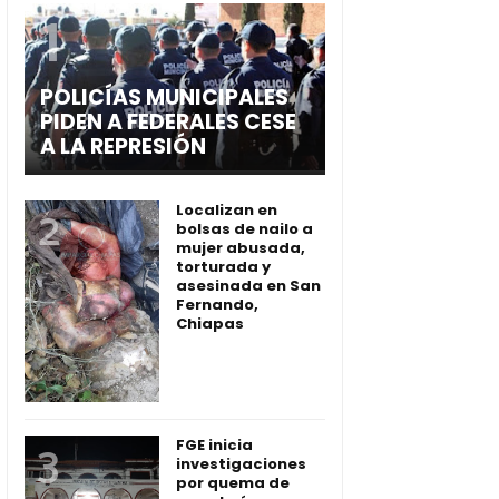
POLICÍAS MUNICIPALES
PIDEN A FEDERALES CESE
A LA REPRESIÓN
Localizan en
bolsas de nailo a
mujer abusada,
torturada y
asesinada en San
Fernando,
Chiapas
FGE inicia
investigaciones
por quema de