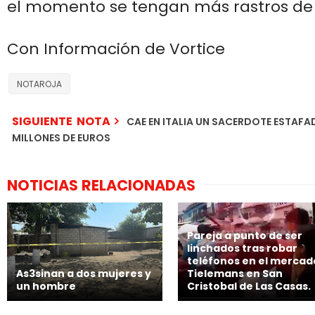
el momento se tengan más rastros de
Con Información de Vortice
NOTAROJA
SIGUIENTE NOTA
CAE EN ITALIA UN SACERDOTE ESTAF
MILLONES DE EUROS
NOTICIAS RELACIONADAS
Pareja a punto de ser
linchados tras robar
teléfonos en el mercad
As3sinan a dos mujeres y
Tielemans en San
un hombre
Cristobal de Las Casas.