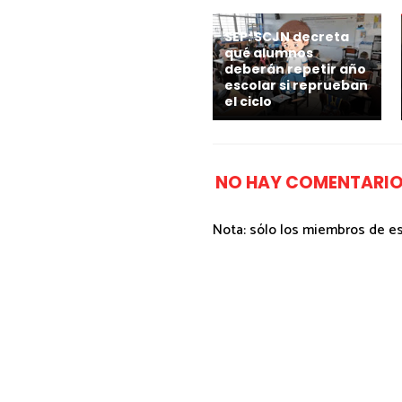
SEP: SCJN decreta
qué alumnos
deberán repetir año
escolar si reprueban
el ciclo
NO HAY COMENTARIO
Nota: sólo los miembros de e