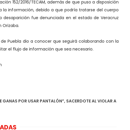
tigación 152/2016/TECAM, además de que puso a disposición
a la información, debido a que podría tratarse del cuerpo
ya desaparición fue denunciada en el estado de Veracruz
n Orizaba.
do de Puebla dio a conocer que seguirá colaborando con la
litar el flujo de información que sea necesario.
n
TE GANAS POR USAR PANTALÓN”, SACERDOTE AL VIOLAR A
Los bancos de
México rastrearán
las transferencias
NADAS
de extorsión