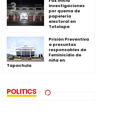
FGE inicia
investigaciones
por quema de
papelería
electoral en
Totolapa
Prisión Preventiva
a presuntas
responsables de
Feminicidio de
niña en
Tapachula
POLITICS