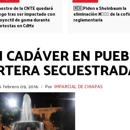
estro de la CNTE quedará
🇲🇽 Piden a Sheinbaum la
ego tras ser impactado con
eliminación ❌👩🏻‍⚕️ de la cofi
oyectil de goma durante
reglamentaria
otestas en CdMx
 CADÁVER EN PUEB
RTERA SECUESTRAD
6
febrero 09, 2016
Por
IMPARCIAL DE CHIAPAS
/