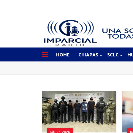
HOME
CHIAPAS
SCLC
MU
JUN 26, 2026
J