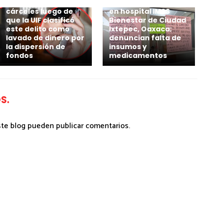
originadas desde las
Suspenden servicio
cárceles luego de
en hospital IMSS
que la UIF clasificó
Bienestar de Ciudad
este delito como
Ixtepec, Oaxaca;
lavado de dinero por
denuncian falta de
la dispersión de
insumos y
fondos
medicamentos
S.
ste blog pueden publicar comentarios.