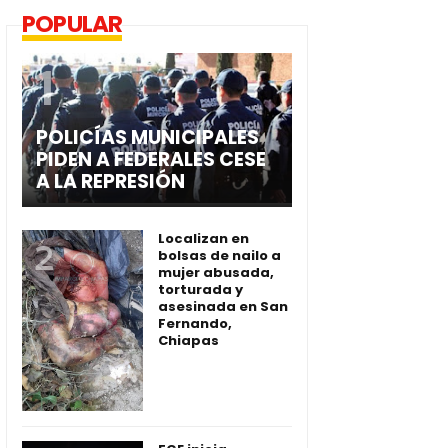
POPULAR
POLICÍAS MUNICIPALES
PIDEN A FEDERALES CESE
A LA REPRESIÓN
Localizan en
bolsas de nailo a
mujer abusada,
torturada y
asesinada en San
Fernando,
Chiapas