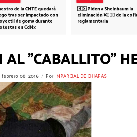
estro de la CNTE quedará
🇲🇽 Piden a Sheinbaum la
ego tras ser impactado con
eliminación ❌👩🏻‍⚕️ de la cofi
oyectil de goma durante
reglamentaria
otestas en CdMx
AL "CABALLITO" H
febrero 08, 2016
Por
IMPARCIAL DE CHIAPAS
/