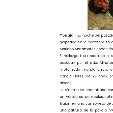
Tonalá.
- La noche del pasad
golpeada en la carretera sali
Mariano Matamoros conocido 
El hallazgo fue reportado a
pasaban por el sitio. Minut
motorizada mando único, don
García Flores, de 29 años, o
albañil.
La víctima se encontraba sem
en vértebras cervicales, ref
traían en una camioneta de A
una patrulla de la policía 