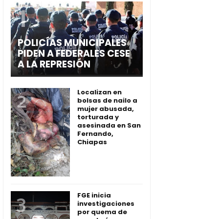
POLICÍAS MUNICIPALES
PIDEN A FEDERALES CESE
A LA REPRESIÓN
Localizan en
bolsas de nailo a
mujer abusada,
torturada y
asesinada en San
Fernando,
Chiapas
FGE inicia
investigaciones
por quema de