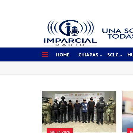
HOME
CHIAPAS
SCLC
MU
JUN 26, 2026
J