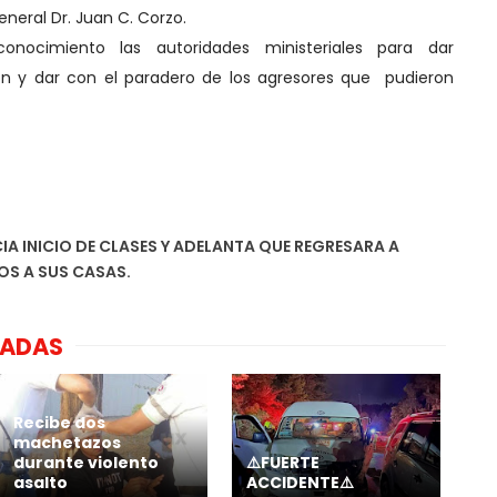
neral Dr. Juan C. Corzo.
nocimiento las autoridades ministeriales para dar
ión y dar con el paradero de los agresores que pudieron
A INICIO DE CLASES Y ADELANTA QUE REGRESARA A
S A SUS CASAS.
NADAS
Recibe dos
machetazos
durante violento
⚠️FUERTE
asalto
ACCIDENTE⚠️