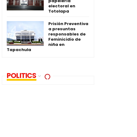
papelería
electoral en
Totolapa
Prisión Preventiva
a presuntas
responsables de
Feminicidio de
niña en
Tapachula
POLITICS