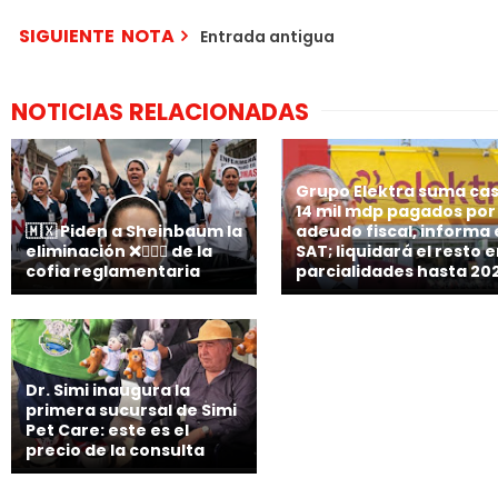
SIGUIENTE NOTA
Entrada antigua
NOTICIAS RELACIONADAS
Grupo Elektra suma cas
14 mil mdp pagados por
🇲🇽 Piden a Sheinbaum la
adeudo fiscal, informa 
eliminación ❌👩🏻‍⚕️ de la
SAT; liquidará el resto 
cofia reglamentaria
parcialidades hasta 20
Dr. Simi inaugura la
primera sucursal de Simi
Pet Care: este es el
precio de la consulta