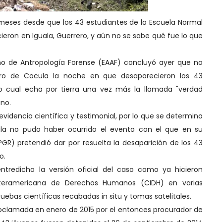
eses desde que los 43 estudiantes de la Escuela Normal
cieron en Iguala, Guerrero, y aún no se sabe qué fue lo que
tino de Antropología Forense (EAAF) concluyó ayer que no
ero de Cocula la noche en que desaparecieron los 43
lo cual echa por tierra una vez más la llamada "verdad
ano.
evidencia científica y testimonial, por lo que se determina
la no pudo haber ocurrido el evento con el que en su
 (PGR) pretendió dar por resuelta la desaparición de los 43
o.
tredicho la versión oficial del caso como ya hicieron
nteramericana de Derechos Humanos (CIDH) en varias
ruebas científicas recabadas in situ y tomas satelitales.
proclamada en enero de 2015 por el entonces procurador de