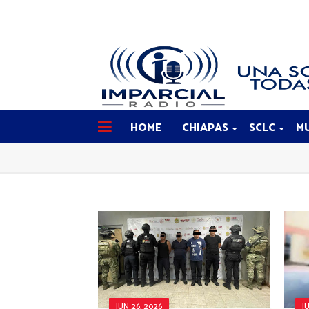
HOME
CHIAPAS
SCLC
MU
JUN 26, 2026
J