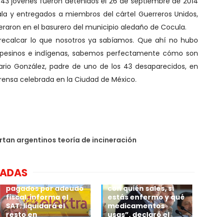
los 43 jóvenes fueron detenidos el 26 de septiembre de 2014
uala y entregados a miembros del cártel Guerreros Unidos,
neraron en el basurero del municipio aledaño de Cocula.
a recalcar lo que nosotros ya sabíamos. Que ahí no hubo
esinos e indígenas, sabemos perfectamente cómo son
ario González, padre de uno de los 43 desaparecidos, en
rensa celebrada en la Ciudad de México.
tan argentinos teoría de incineración
🗣 “Las autoridades
sabrán dónde estás,
si vas a un hotel, un
NADAS
Grupo Elektra suma
restaurante o a tu
casi 14 mil mdp
casa, qué compras,
pagados por adeudo
con quién sales, si
fiscal, informa el
estás enfermo y qué
SAT; liquidará el
medicamentos
resto en
usas”, declaró el