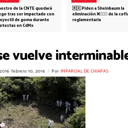
estro de la CNTE quedará
🇲🇽 Piden a Sheinbaum la
ego tras ser impactado con
eliminación ❌👩🏻‍⚕️ de la cofi
oyectil de goma durante
reglamentaria
otestas en CdMx
 se vuelve interminabl
 2016
febrero 10, 2016
Por
IMPARCIAL DE CHIAPAS
/