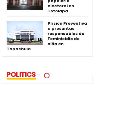
papelería
electoral en
Totolapa
Prisión Preventiva
a presuntas
responsables de
Feminicidio de
niña en
Tapachula
POLITICS