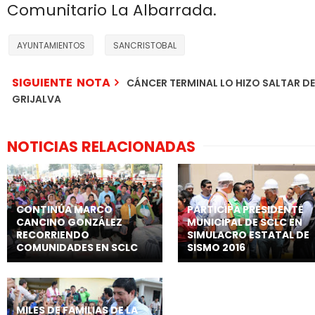
Comunitario La Albarrada.
AYUNTAMIENTOS
SANCRISTOBAL
SIGUIENTE NOTA
CÁNCER TERMINAL LO HIZO SALTAR DEL
GRIJALVA
NOTICIAS RELACIONADAS
CONTINÚA MARCO
PARTICIPA PRESIDENTE
CANCINO GONZÁLEZ
MUNICIPAL DE SCLC EN
RECORRIENDO
SIMULACRO ESTATAL DE
COMUNIDADES EN SCLC
SISMO 2016
MILES DE FAMILIAS DE LA