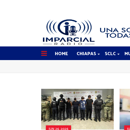
HOME
CHIAPAS
SCLC
MU
JUN 26, 2026
J