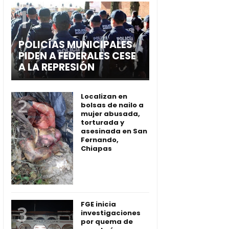
POLICÍAS MUNICIPALES
PIDEN A FEDERALES CESE
A LA REPRESIÓN
Localizan en
bolsas de nailo a
mujer abusada,
torturada y
asesinada en San
Fernando,
Chiapas
FGE inicia
investigaciones
por quema de