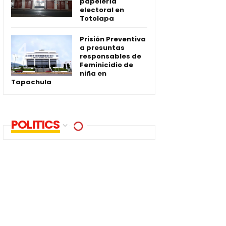
papelería
electoral en
Totolapa
Prisión Preventiva
a presuntas
responsables de
Feminicidio de
niña en
Tapachula
POLITICS