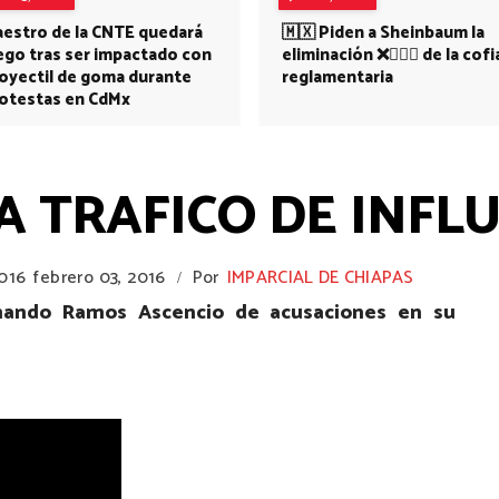
estro de la CNTE quedará
🇲🇽 Piden a Sheinbaum la
ego tras ser impactado con
eliminación ❌👩🏻‍⚕️ de la cofi
oyectil de goma durante
reglamentaria
otestas en CdMx
A TRAFICO DE INFL
2016
febrero 03, 2016
Por
IMPARCIAL DE CHIAPAS
/
mando Ramos Ascencio de acusaciones en su