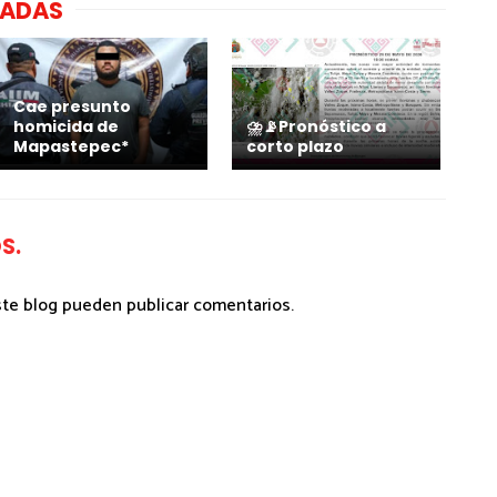
NADAS
Cae presunto
homicida de
⛈️📡Pronóstico a
Mapastepec*
corto plazo
S.
ste blog pueden publicar comentarios.