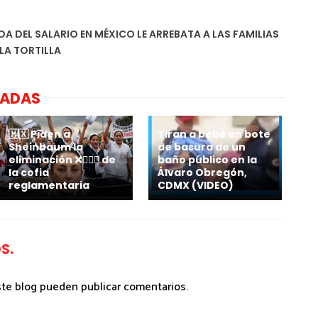
DA DEL SALARIO EN MÉXICO LE ARREBATA A LAS FAMILIAS
LA TORTILLA
NADAS
🇲🇽 Piden a
Tiran a bebé en bote
Sheinbaum la
de basura de un
eliminación ❌👩🏻‍⚕️ de
baño público en la
la cofia
Álvaro Obregón,
reglamentaria
CDMX (VIDEO)
S.
ste blog pueden publicar comentarios.