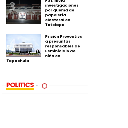
FGE inicia
investigaciones
por quema de
papelería
electoral en
Totolapa
Prisión Preventiva
a presuntas
responsables de
Feminicidio de
niña en
Tapachula
POLITICS