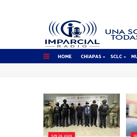
HOME
CHIAPAS
SCLC
MU
JUN 26, 2026
J