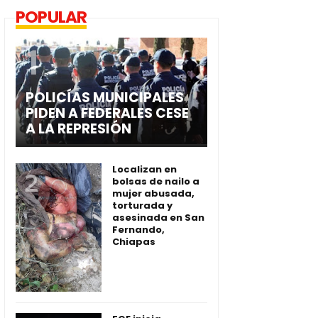
POPULAR
POLICÍAS MUNICIPALES
PIDEN A FEDERALES CESE
A LA REPRESIÓN
Localizan en
bolsas de nailo a
mujer abusada,
torturada y
asesinada en San
Fernando,
Chiapas