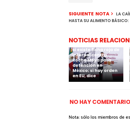
SIGUIENTE NOTA
LA CAÍ
HASTA SU ALIMENTO BÁSICO: 
NOTICIAS RELACIO
Harfuch desconoce
si existe ficha roja de
Interpol contra
Rocha Moya para
detención en
México; sí hay orden
en EU, dice
NO HAY COMENTARIO
Nota: sólo los miembros de e