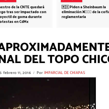
estro de la CNTE quedará
🇲🇽 Piden a Sheinbaum la
ego tras ser impactado con
eliminación ❌👩🏻‍⚕️ de la cofi
oyectil de goma durante
reglamentaria
otestas en CdMx
APROXIMADAMENTE 
NAL DEL TOPO CHIC
6
febrero 11, 2016
Por
IMPARCIAL DE CHIAPAS
/