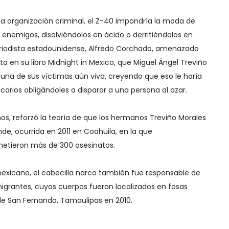
 la organización criminal, el Z-40 impondría la moda de
nemigos, disolviéndolos en ácido o derritiéndolos en
eriodista estadounidense, Alfredo Corchado, amenazado
a en su libro Midnight in Mexico, que Miguel Ángel Treviño
guna de sus víctimas aún viva, creyendo que eso le haría
icarios obligándoles a disparar a una persona al azar.
Somos, reforzó la teoría de que los hermanos Treviño Morales
de, ocurrida en 2011 en Coahuila, en la que
etieron más de 300 asesinatos.
exicano, el cabecilla narco también fue responsable de
igrantes, cuyos cuerpos fueron localizados en fosas
de San Fernando, Tamaulipas en 2010.