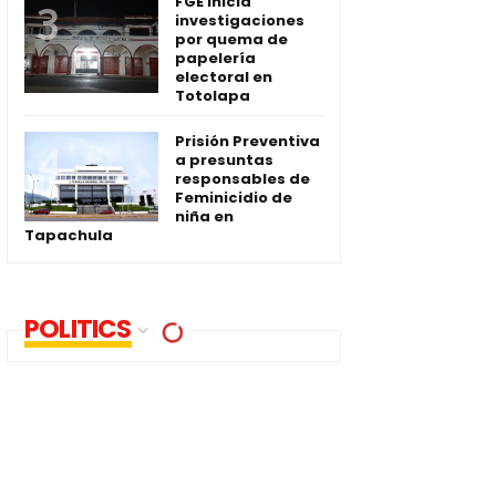
FGE inicia
investigaciones
por quema de
papelería
electoral en
Totolapa
Prisión Preventiva
a presuntas
responsables de
Feminicidio de
niña en
Tapachula
POLITICS