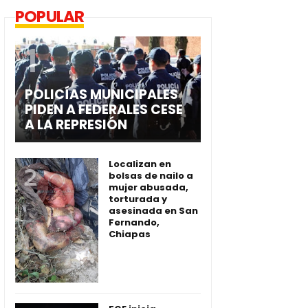
POPULAR
POLICÍAS MUNICIPALES
PIDEN A FEDERALES CESE
A LA REPRESIÓN
Localizan en
bolsas de nailo a
mujer abusada,
torturada y
asesinada en San
Fernando,
Chiapas