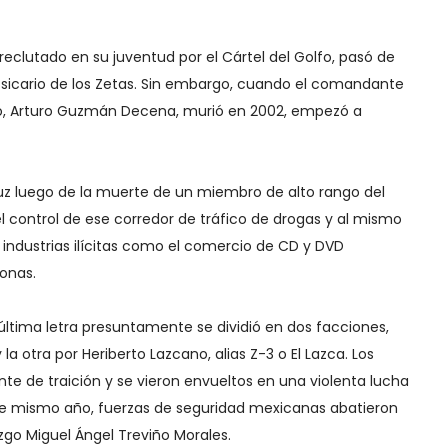
reclutado en su juventud por el Cártel del Golfo, pasó de
 sicario de los Zetas. Sin embargo, cuando el comandante
, Arturo Guzmán Decena, murió en 2002, empezó a
uz luego de la muerte de un miembro de alto rango del
 control de ese corredor de tráfico de drogas y al mismo
 industrias ilícitas como el comercio de CD y DVD
sonas.
la última letra presuntamente se dividió en dos facciones,
a otra por Heriberto Lazcano, alias Z-3 o El Lazca. Los
 de traición y se vieron envueltos en una violenta lucha
ese mismo año, fuerzas de seguridad mexicanas abatieron
razgo Miguel Ángel Treviño Morales.