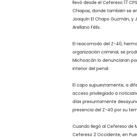
llevó desde el Cefereso 17 C
Chiapas, donde también se en
Joaquín El Chapo Guzmán, y Ju
Arellano Félix.
El reacomodo del Z-40, herma
organización criminal, se pro
Michoacán lo denunciaran por 
interior del penal.
El capo supuestamente, a difer
acceso privilegiado a noticia
días presuntamente desayunab
presencia del Z-40 por su tem
Cuando llegó al Cefereso de M
Cefereso 2 Occidente, en Puen