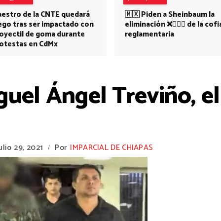
estro de la CNTE quedará
🇲🇽 Piden a Sheinbaum la
ego tras ser impactado con
eliminación ❌👩🏻‍⚕️ de la cofi
oyectil de goma durante
reglamentaria
otestas en CdMx
guel Ángel Treviño, el
ulio 29, 2021
Por
IMPARCIAL DE CHIAPAS
/