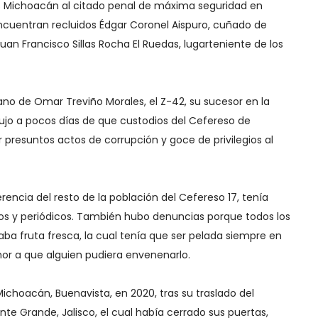
PS Michoacán al citado penal de máxima seguridad en
cuentran recluidos Édgar Coronel Aispuro, cuñado de
an Francisco Sillas Rocha El Ruedas, lugarteniente de los
no de Omar Treviño Morales, el Z-42, su sucesor en la
dujo a pocos días de que custodios del Cefereso de
presuntos actos de corrupción y goce de privilegios al
encia del resto de la población del Cefereso 17, tenía
rios y periódicos. También hubo denuncias porque todos los
a fruta fresca, la cual tenía que ser pelada siempre en
or a que alguien pudiera envenenarlo.
ichoacán, Buenavista, en 2020, tras su traslado del
te Grande, Jalisco, el cual había cerrado sus puertas,