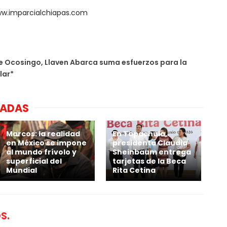
ww.imparcialchiapas.com
 Ocosingo, Llaven Abarca suma esfuerzos para la
lar*
NADAS
Marcos: la realidad
En Tapachula,
en México se impone
presidenta Claudia
al mundo frívolo y
Sheinbaum entrega
superficial del
tarjetas de la Beca
Mundial
Rita Cetina
S.