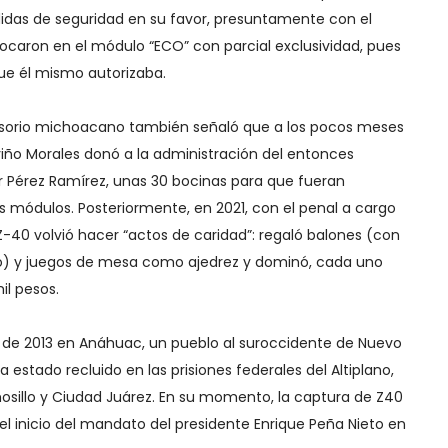
didas de seguridad en su favor, presuntamente con el
locaron en el módulo “ECO” con parcial exclusividad, pues
que él mismo autorizaba.
clusorio michoacano también señaló que a los pocos meses
viño Morales donó a la administración del entonces
sar Pérez Ramírez, unas 30 bocinas para que fueran
os módulos. Posteriormente, en 2021, con el penal a cargo
 Z-40 volvió hacer “actos de caridad”: regaló balones (con
o) y juegos de mesa como ajedrez y dominó, cada uno
il pesos.
io de 2013 en Anáhuac, un pueblo al suroccidente de Nuevo
 estado recluido en las prisiones federales del Altiplano,
sillo y Ciudad Juárez. En su momento, la captura de Z40
l inicio del mandato del presidente Enrique Peña Nieto en