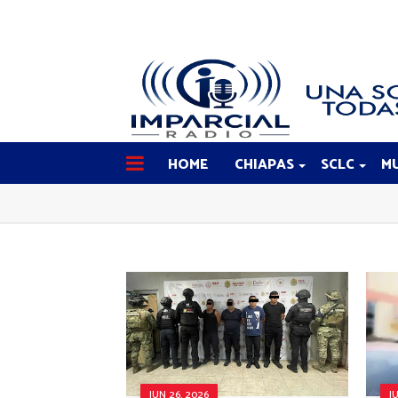
HOME
CHIAPAS
SCLC
MU
JUN 26, 2026
J