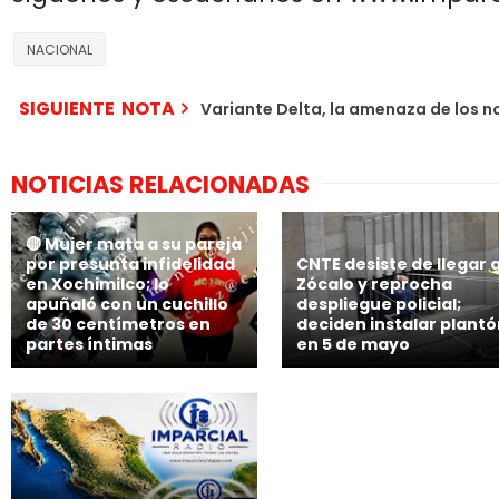
NACIONAL
SIGUIENTE NOTA
Variante Delta, la amenaza de los 
NOTICIAS RELACIONADAS
🔴 Mujer mata a su pareja
por presunta infidelidad
CNTE desiste de llegar a
en Xochimilco; lo
Zócalo y reprocha
apuñaló con un cuchillo
despliegue policial;
de 30 centímetros en
deciden instalar plant
partes íntimas
en 5 de mayo