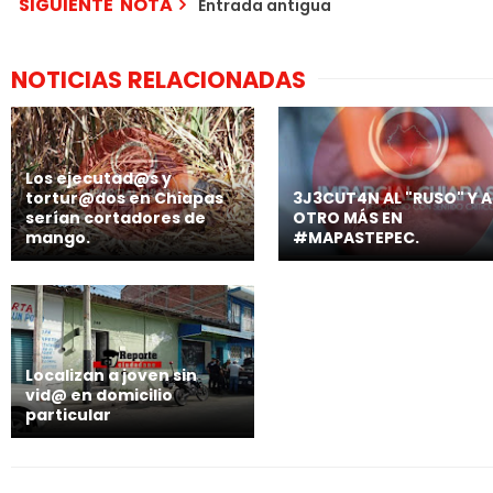
SIGUIENTE NOTA
Entrada antigua
NOTICIAS RELACIONADAS
Los ejecutad@s y
tortur@dos en Chiapas
3J3CUT4N AL "RUSO" Y A
serían cortadores de
OTRO MÁS EN
mango.
#MAPASTEPEC.
Localizan a joven sin
vid@ en domicilio
particular